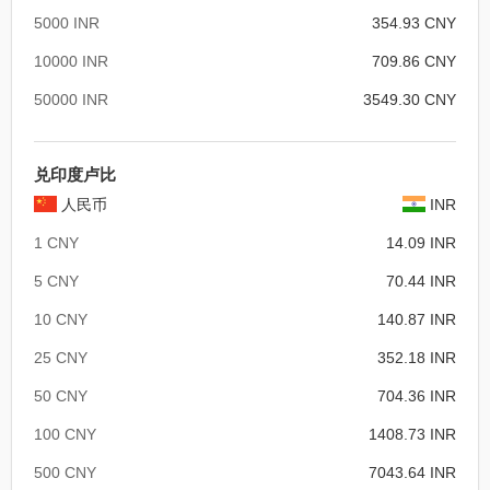
5000 INR
354.93 CNY
10000 INR
709.86 CNY
50000 INR
3549.30 CNY
兑印度卢比
人民币
INR
1 CNY
14.09 INR
5 CNY
70.44 INR
10 CNY
140.87 INR
25 CNY
352.18 INR
50 CNY
704.36 INR
100 CNY
1408.73 INR
500 CNY
7043.64 INR