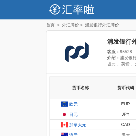
首页
>
外汇牌价
>
浦发银行外汇牌价
浦发银行
客服：
95528
介绍：
浦发银行
坡元 、英镑 
货币名称
货币代码
EUR
欧元
JPY
日元
CAD
加拿大元
澳元
澳元