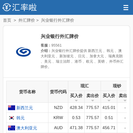
访问官网
首页
>
外汇牌价
>
兴业银行外汇牌价
兴业银行外汇牌价
客服：
95561
介绍：
兴业银行外汇牌价提供 新西兰元 、韩元 、澳
大利亚元 、新加坡元 、日元 、加拿大元 、瑞典克朗
、美元 、瑞士法郎 、港币 、欧元 、英镑 、外币外汇
牌价。
现汇
现钞
货币名称
货币代码
买入价
卖出价
买入价
卖出价
NZD
428.34
775.57
415.01
-
新西兰元
KRW
0.53
775.57
0.51
-
韩元
AUD
471.38
775.57
456.71
-
澳大利亚元